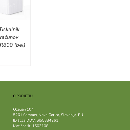
Tiskalnik
računov
R800 (bel)
O PODJETJU
Ozeljan 104
5261 Šempas, Nova Gorica, Slovenija, EU
ID št.za DDV: SI55884261
Matična št: 1603108