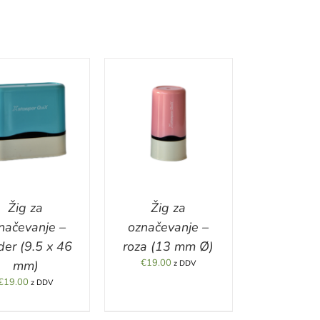
DETAILS
Žig za
Žig za
načevanje –
označevanje –
er (9.5 x 46
roza (13 mm Ø)
€
19.00
mm)
z DDV
€
19.00
z DDV