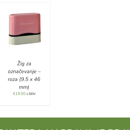
Žig za
označevanje –
roza (9.5 x 46
mm)
€
19.00
z DDV