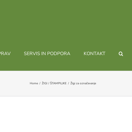
PRAV
SERVIS IN PODPORA
KONTAKT
Home
ŽIGI / ŠTAMPILJKE
Žigi za označevanje