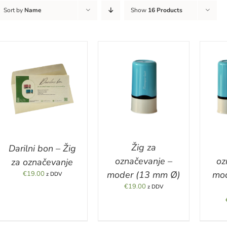
Sort by
Name
Show
16 Products
DETAILS
DETAILS
Žig za
Darilni bon – Žig
označevanje –
oz
za označevanje
moder (13 mm Ø)
mod
€
19.00
z DDV
€
19.00
z DDV