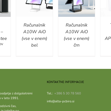
ILS
DETAILS
DETAILS
Računalnik
Računalnik
 –
A10W AiO
A10W AiO
tee
(vse v enem)
(vse v enem)
AP
bel
črn
DV
KONTAKTNE INFORMACIJE
podjetje z dolgoletnimi
Tel.:
+386 5 30 78 560
o v leto 1991.
info@alta-pcbiro.si
odzivni čas,
 in izdelke po