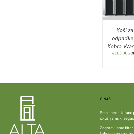
DETAILS
DETA
Koši za
odpadke
Kobra Was
€
183.00
z D
O NAS
Smo specializirano 
izkušnjami, ki segaj
Zagotavljamo hiter 
kakovostne storitve