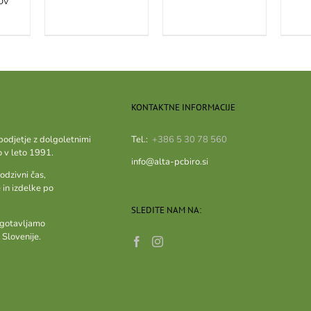
DV
KONTAKTNE INFORMACIJE
podjetje z dolgoletnimi
Tel.:
+386 5 30 78 560
o v leto 1991.
info@alta-pcbiro.si
odzivni čas,
 in izdelke po
SLEDITE NAM NA:
agotavljamo
 Slovenije.