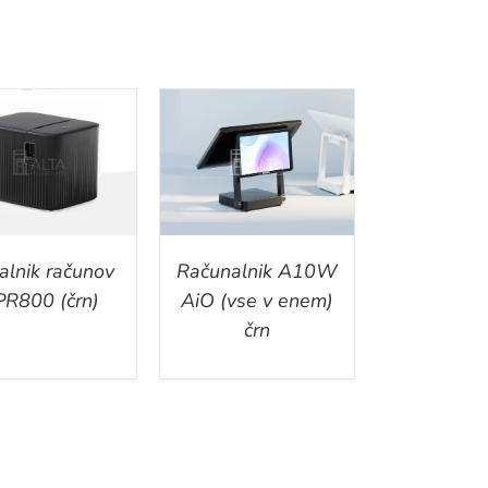
DETAILS
alnik računov
Računalnik A10W
R800 (črn)
AiO (vse v enem)
črn