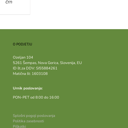
črn
O PODJETJU
Ozeljan 104
5261 Šempas, Nova Gorica, Slovenija, EU
ID št.za DDV: SI55884261
Matična št: 1603108
Urnik poslovanja:
PON-PET od 8:00 do 16:00
Splošni pogoji poslovanja
Politika zasebnosti
Piškotki