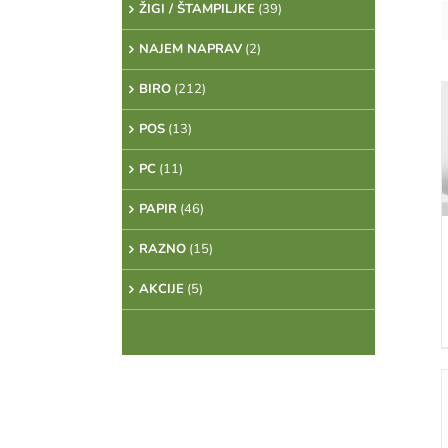
ŽIGI / ŠTAMPILJKE
(39)
NAJEM NAPRAV
(2)
BIRO
(212)
POS
(13)
DETAILS
PC
(11)
PAPIR
(46)
RAZNO
(15)
AKCIJE
(5)
DETAILS