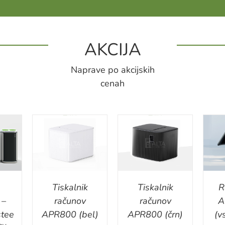
AKCIJA
Naprave po akcijskih
cenah
ILS
DETAILS
DETAILS
Tiskalnik
Tiskalnik
R
 –
računov
računov
A
tee
APR800 (bel)
APR800 (črn)
(v