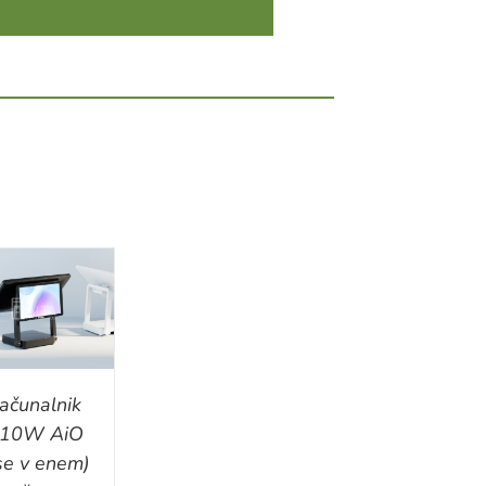
ačunalnik
10W AiO
se v enem)