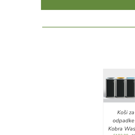
DETAILS
DETA
Koši za
odpadke
Kobra Was