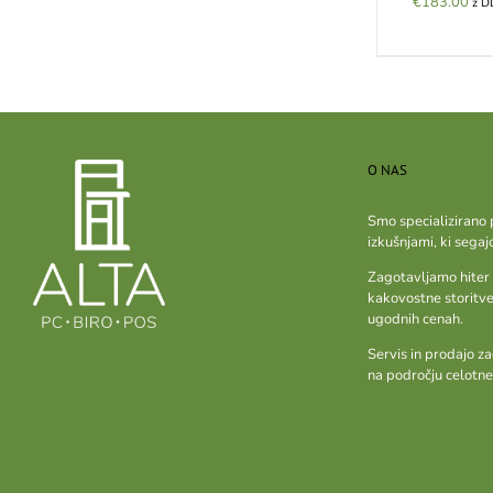
€
183.00
z D
O NAS
Smo specializirano 
izkušnjami, ki segaj
Zagotavljamo hiter 
kakovostne storitve
ugodnih cenah.
Servis in prodajo z
na področju celotne