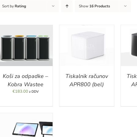
Sort by
Rating
Show
16 Products
DETAILS
DETAILS
Koši za odpadke –
Tiskalnik računov
Tisk
Kobra Wastee
APR800 (bel)
AP
€
183.00
z DDV