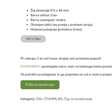
Žig dimenzije 9.5 x 46 mm
Barva odtisa: črna
Barva zunanjosti: modra
Obstojen odtis (na pranje v pralnem stroju)
Možnost polnjenja (priloženo črnilo)
Več o žigu
Pri nakupu 2 ali več kosov skupaj vam priznamo popust!
POMEMBNO:
spremljajte vaš e-mail, na katerega bomo poslal
Po potrditvi predogleda, ki ga prejmete na vaš e-mail in prejemu
Pošlji povpraševanje
Kategoriji:
ŽIGI / ŠTAMPILJKE
,
Žigi za označevanje