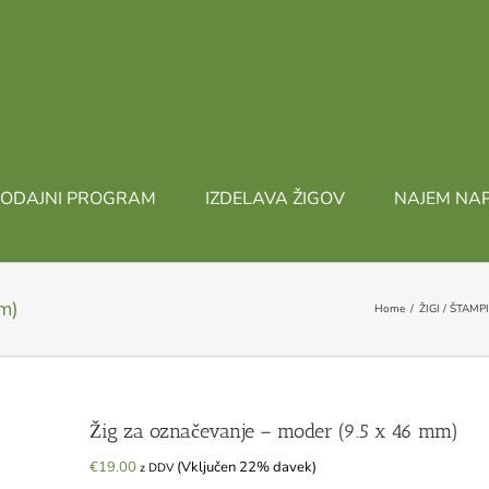
ODAJNI PROGRAM
IZDELAVA ŽIGOV
NAJEM NA
m)
Home
ŽIGI / ŠTAMP
Žig za označevanje – moder (9.5 x 46 mm)
€
19.00
(Vključen 22% davek)
z DDV