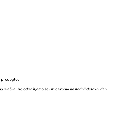
i predogled
 plačila, žig odpošljemo še isti oziroma naslednji delovni dan.