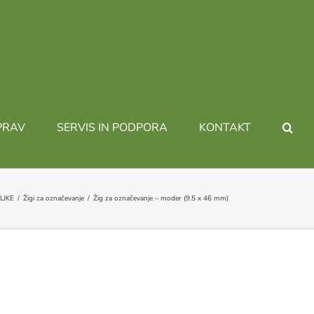
PRAV
SERVIS IN PODPORA
KONTAKT
ILJKE
Žigi za označevanje
Žig za označevanje – moder (9.5 x 46 mm)