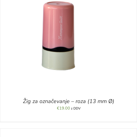
Žig za označevanje – roza (13 mm Ø)
€
19.00
z DDV