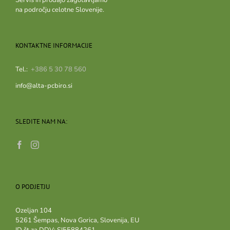
na področju celotne Slovenije.
KONTAKTNE INFORMACIJE
Tel.:
+386 5 30 78 560
info@alta-pcbiro.si
SLEDITE NAM NA:
O PODJETJU
Ozeljan 104
5261 Šempas, Nova Gorica, Slovenija, EU
ID št.za DDV: SI55884261