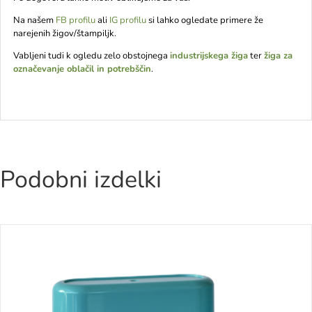
Na našem
FB profilu
ali
IG profilu
si lahko ogledate primere že
narejenih žigov/štampiljk.
Vabljeni tudi k ogledu zelo obstojnega
industrijskega žiga
ter
žiga za
označevanje oblačil in potrebščin
.
Žig/štampiljka – pravokoten (13 x 49 mm)
Podobni izdelki