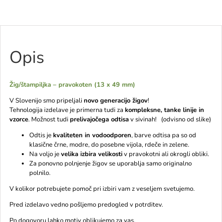
Opis
Žig/štampiljka – pravokoten (13 x 49 mm)
V Slovenijo smo pripeljali
novo generacijo žigov
!
Tehnologija izdelave je primerna tudi za
kompleksne, tanke linije in
vzorce
. Možnost tudi
prelivajočega odtisa
v sivinah! (odvisno od slike)
Odtis je
kvaliteten in vodoodporen
, barve odtisa pa so od
klasične črne, modre, do posebne vijola, rdeče in zelene.
Na voljo je
velika izbira velikosti
v pravokotni ali okrogli obliki.
Za ponovno polnjenje žigov se uporablja samo originalno
polnilo.
V kolikor potrebujete pomoč pri izbiri vam z veseljem svetujemo.
Pred izdelavo vedno pošljemo predogled v potrditev.
Po dogovoru lahko motiv oblikujemo za vas.