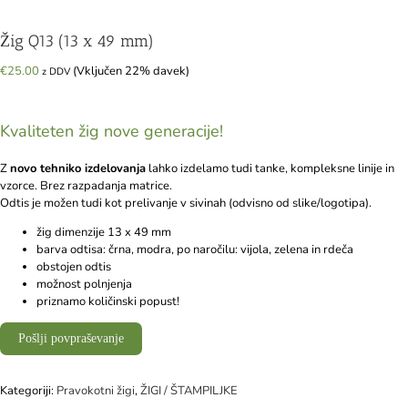
Žig Q13 (13 x 49 mm)
€
25.00
(Vključen 22% davek)
z DDV
Kvaliteten žig nove generacije!
Z
novo tehniko izdelovanja
lahko izdelamo tudi tanke, kompleksne linije in
vzorce. Brez razpadanja matrice.
Odtis je možen tudi kot prelivanje v sivinah (odvisno od slike/logotipa).
žig dimenzije 13 x 49 mm
barva odtisa: črna, modra, po naročilu: vijola, zelena in rdeča
obstojen odtis
možnost polnjenja
priznamo količinski popust!
Pošlji povpraševanje
Kategoriji:
Pravokotni žigi
,
ŽIGI / ŠTAMPILJKE