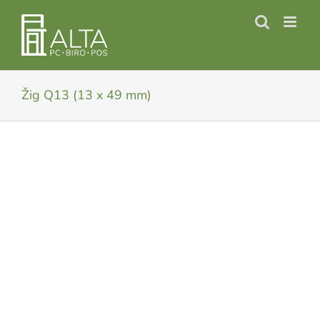
Skip
to
content
Žig Q13 (13 x 49 mm)