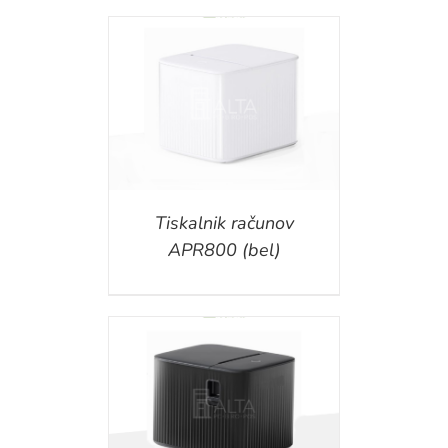
ILS
Tiskalnik računov
APR800 (bel)
ILS