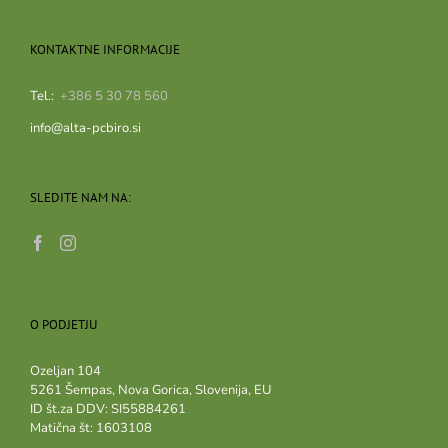
KONTAKTNE INFORMACIJE
Tel.:
+386 5 30 78 560
info@alta-pcbiro.si
SLEDITE NAM NA:
O PODJETJU
Ozeljan 104
5261 Šempas, Nova Gorica, Slovenija, EU
ID št.za DDV: SI55884261
Matična št: 1603108