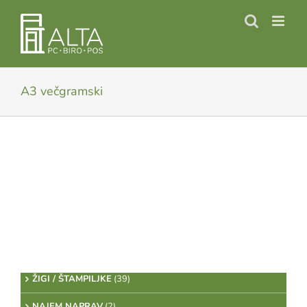
Skip
to
content
A3 večgramski
ŽIGI / ŠTAMPILJKE
(39)
NAJEM NAPRAV
(2)