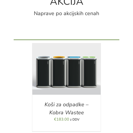
AKCIJA
Naprave po akcijskih cenah
ILS
Koši za odpadke –
Kobra Wastee
€
183.00
z DDV