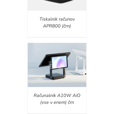
Tiskalnik računov
APR800 (črn)
ILS
Računalnik A10W AiO
(vse v enem) črn