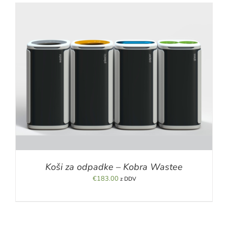
Koši za odpadke – Kobra Wastee
€
183.00
z DDV