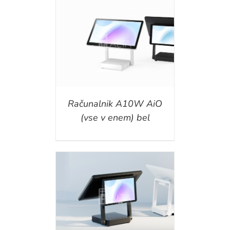
ILS
Računalnik A10W AiO
(vse v enem) bel
ILS