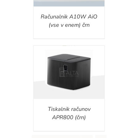
Računalnik A10W AiO
(vse v enem) črn
ILS
Tiskalnik računov
APR800 (črn)