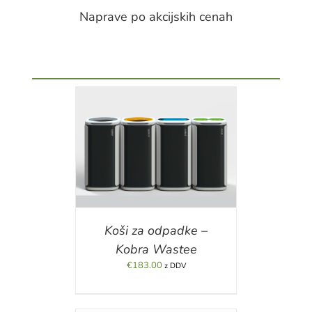
Naprave po akcijskih cenah
ILS
Koši za odpadke –
Kobra Wastee
€
183.00
z DDV